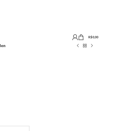
R$
0,00
len