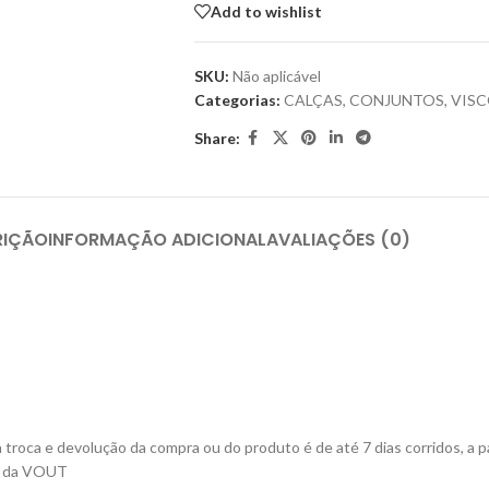
Add to wishlist
SKU:
Não aplicável
Categorias:
CALÇAS
,
CONJUNTOS
,
VIS
Share:
RIÇÃO
INFORMAÇÃO ADICIONAL
AVALIAÇÕES (0)
roca e devolução da compra ou do produto é de até 7 dias corridos, a pa
ta da VOUT