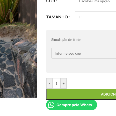
COR
TAMANHO
Simulação de frete
-
+
ADICION
Compre pelo Whats