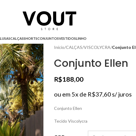
LUSAS
CALÇAS
SHORTS
CONJUNTOS
VESTIDOS
LINHO
Início
/
CALÇAS
/
VISCOLYCRA
/
Conjunto El
Conjunto Ellen
R$
188,00
ou em 5x de
R$
37,60
s/ juros
Conjunto Ellen
Tecido Viscolycra