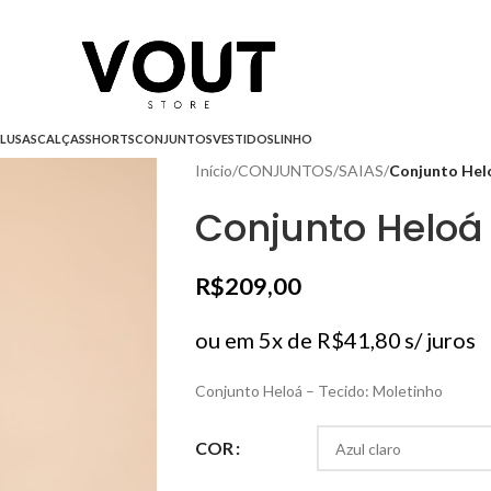
LUSAS
CALÇAS
SHORTS
CONJUNTOS
VESTIDOS
LINHO
Início
/
CONJUNTOS
/
SAIAS
/
Conjunto Hel
Conjunto Heloá
R$
209,00
ou em 5x de
R$
41,80
s/ juros
Conjunto Heloá – Tecido: Moletinho
COR