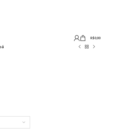
R$
0,00
oá