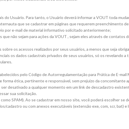
s do Usuário. Para tanto, o Usuário deverá informar a
VOUT
toda mudan
o internauta que se cadastrar em páginas que requerem preenchimento de
o por e-mail de material informativo solicitado anteriormente;
ins que não sejam para ações da
VOUT
, sejam eles através de contatos 
sobre os acessos realizados por seus usuários, a menos que seja obrigad
iais os dados cadastrais privados de seus usuários, só os revelando a 
ulares.
stabelecidos pelo Código de Autorregulamentação para Prática de E-mai
de forma ética, pertinente e responsável, sem prejuízo da concomitante ap
á ser desativado a qualquer momento em um link de descadastro existen
essar sua solicitação.
os como SPAM). Ao se cadastrar em nosso site, você poderá escolher se d
dos/cadastro ou com anexos executáveis (extensão exe, com, scr, bat) e 