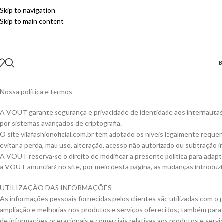
Skip to navigation
Skip to main content
B
Nossa política e termos
A VOUT garante segurança e privacidade de identidade aos internautas
por sistemas avançados de criptografia.
O site vilafashionoficial.com.br tem adotado os níveis legalmente requ
evitar a perda, mau uso, alteração, acesso não autorizado ou subtração 
A
VOUT
reserva-se o direito de modificar a presente política para adapt
a
VOUT
anunciará no site, por meio desta página, as mudanças introduz
UTILIZAÇÃO DAS INFORMAÇÕES
As informações pessoais fornecidas pelos clientes são utilizadas com o p
ampliação e melhorias nos produtos e serviços oferecidos; também para a
de informações operacionais e comerciais relativas aos produtos e serviç