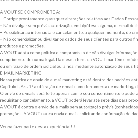
A
VOUT
SE COMPROMETE A:
– Corrigir prontamente quaisquer alterações relativas aos Dados Pessoai
– Não divulgar sem prévia autorização, em hipótese alguma, o e-mail d
– Possibilitar ao internauta o cancelamento, a qualquer momento, do envi
– Não comercializar ou divulgar os dados de seus clientes para outros f
produtos e promoções.
A
VOUT
adota como política o compromisso de não divulgar informações 
cumprimento de norma legal. Da mesma forma, a
VOUT
mantém confidenc
ou em razão de ordem judicial ou, ainda, mediante autorização de seus tit
E-MAIL MARKETING
Nossa prática de envio de e-mail marketing está dentro dos padrões e
Capítulo I, Art. 1° a utilização de e-mail como ferramenta de marketing, 
O envio de e-mails será feito apenas com o seu consentimento e poder
requisitar o cancelamento, a
VOUT
poderá levar até sete dias para proc
A
VOUT
é contra o envio de e-mails sem autorização prévia (conhecid
promoções. A
VOUT
nunca envia e-mails solicitando confirmação de da
Venha fazer parte desta experiência!!!!