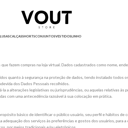
LUSAS
CALÇAS
SHORTS
CONJUNTOS
VESTIDOS
LINHO
 que fazem compras na loja virtual. Dados cadastrados como nome, ende
eridos quanto à segurança na proteção de dados, tendo instalado todos o
indevida dos Dados Pessoais recolhidos.
á-la a alterações legislativas ou jurisprudências, ou aquelas relativas às 
idas com uma antecedência razoável à sua colocação em prática.
ropósito básico de identificar o público usuário, seu perfil e hábitos de
 adequação dos serviços às preferências e gostos dos usuários, para a c
os, por meios tradicionais e/ou eletrônicos.