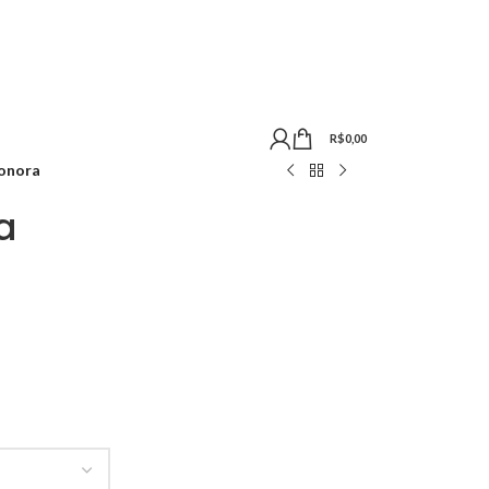
R$
0,00
eonora
a