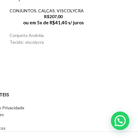
CONJUNTOS
,
CALÇAS
,
VISCOLYCRA
CONJUNTOS
,
CA
R$
207,00
ou em 5x de
R$
41,40
s/ juros
ou em 5x
Conjunto Andréia
Composição: 96% 
Tecido: viscolycra
Conjunto Giseli: 
detalhes. O desi
mangas 3/4
TEIS
e Privacidade
es
tos