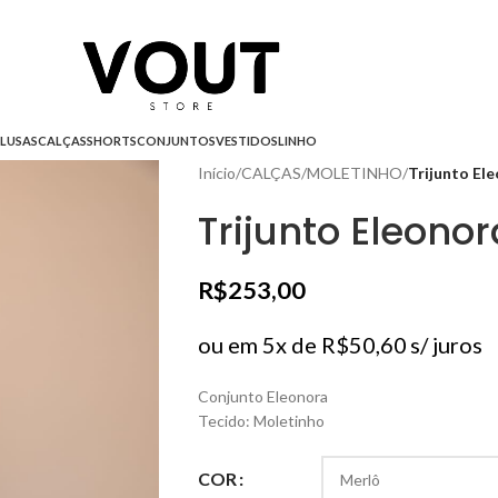
LUSAS
CALÇAS
SHORTS
CONJUNTOS
VESTIDOS
LINHO
Início
/
CALÇAS
/
MOLETINHO
/
Trijunto El
Trijunto Eleonor
R$
253,00
ou em 5x de
R$
50,60
s/ juros
Conjunto Eleonora
Tecido: Moletinho
COR