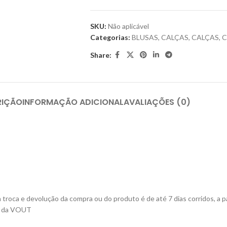
SKU:
Não aplicável
Categorias:
BLUSAS
,
CALÇAS
,
CALÇAS
,
C
Share:
RIÇÃO
INFORMAÇÃO ADICIONAL
AVALIAÇÕES (0)
roca e devolução da compra ou do produto é de até 7 dias corridos, a pa
ta da VOUT