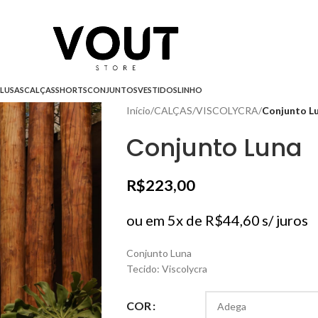
LUSAS
CALÇAS
SHORTS
CONJUNTOS
VESTIDOS
LINHO
Início
/
CALÇAS
/
VISCOLYCRA
/
Conjunto L
Conjunto Luna
R$
223,00
ou em 5x de
R$
44,60
s/ juros
Conjunto Luna
Tecido: Viscolycra
COR