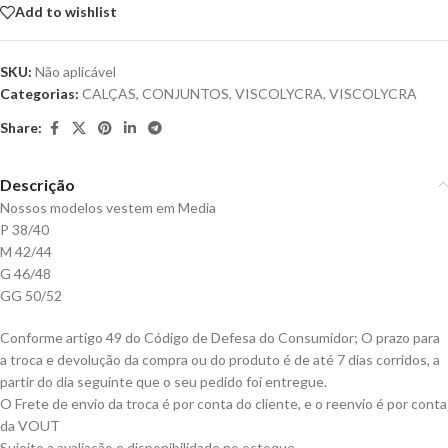
Add to wishlist
SKU:
Não aplicável
Categorias:
CALÇAS
,
CONJUNTOS
,
VISCOLYCRA
,
VISCOLYCRA
Share:
Descrição
Nossos modelos vestem em Media
P 38/40
M 42/44
G 46/48
GG 50/52
Conforme artigo 49 do Código de Defesa do Consumidor; O prazo para
a troca e devolução da compra ou do produto é de até 7 dias corridos, a
partir do dia seguinte que o seu pedido foi entregue.
O Frete de envio da troca é por conta do cliente, e o reenvio é por conta
da VOUT
Sujeito a avaliação e disponibilidade no estoque.