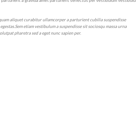
t parturient a gravida amet parturient senectus per vestibulum vestibul
quam aliquet curabitur ullamcorper a parturient cubilia suspendisse
r egestas.Sem etiam vestibulum a suspendisse sit sociosqu massa urna
volutpat pharetra sed a eget nunc sapien per.