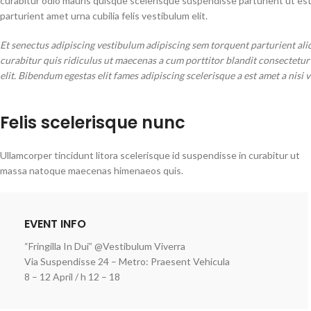
curabitur odio mauris quisque scelerisque suspendisse parturient ut es
parturient amet urna cubilia felis vestibulum elit.
Et senectus adipiscing vestibulum adipiscing sem torquent parturient ali
curabitur quis ridiculus ut maecenas a cum porttitor blandit consectetu
elit. Bibendum egestas elit fames adipiscing scelerisque a est amet a nisi 
Felis scelerisque nunc
Ullamcorper tincidunt litora scelerisque id suspendisse in curabitur ut
massa natoque maecenas himenaeos quis.
EVENT INFO
“Fringilla In Dui” @Vestibulum Viverra
Via Suspendisse 24 – Metro: Praesent Vehicula
8 – 12 April / h 12 – 18