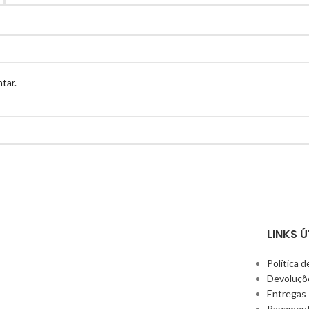
tar.
LINKS Ú
Política d
Devoluçõ
Entregas
Pagamen