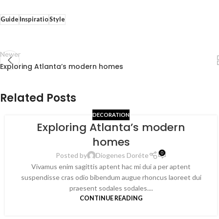
Guide
Inspiratio
Style
Newer
Exploring Atlanta’s modern homes
Related Posts
DECORATION
Exploring Atlanta’s modern
homes
0
Posted by
Diogenes Doréte
Vivamus enim sagittis aptent hac mi dui a per aptent
suspendisse cras odio bibendum augue rhoncus laoreet dui
praesent sodales sodales....
CONTINUE READING