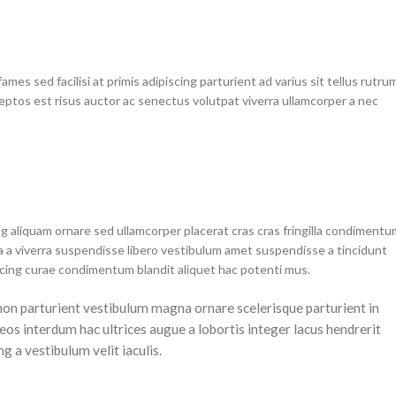
mes sed facilisi at primis adipiscing parturient ad varius sit tellus rutru
ceptos est risus auctor ac senectus volutpat viverra ullamcorper a nec
g aliquam ornare sed ullamcorper placerat cras cras fringilla condimentu
 a viverra suspendisse libero vestibulum amet suspendisse a tincidunt
scing curae condimentum blandit aliquet hac potenti mus.
a non parturient vestibulum magna ornare scelerisque parturient in
os interdum hac ultrices augue a lobortis integer lacus hendrerit
 a vestibulum velit iaculis.