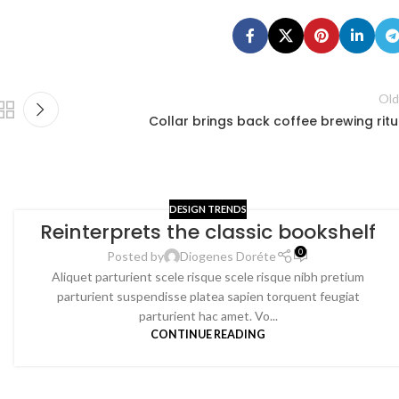
Old
Collar brings back coffee brewing ritu
DESIGN TRENDS
Reinterprets the classic bookshelf
0
Posted by
Diogenes Doréte
Aliquet parturient scele risque scele risque nibh pretium
parturient suspendisse platea sapien torquent feugiat
parturient hac amet. Vo...
CONTINUE READING