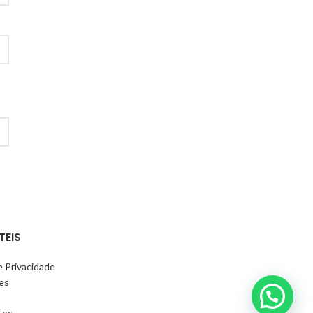
TEIS
e Privacidade
es
tos