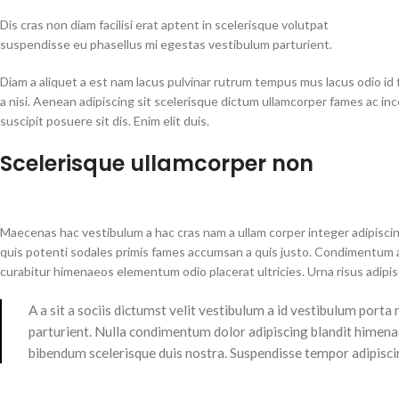
Dis cras non diam facilisi erat aptent in scelerisque volutpat
suspendisse eu phasellus mi egestas vestibulum parturient.
Diam a aliquet a est nam lacus pulvinar rutrum tempus mus lacus odio id fa
a nisi. Aenean adipiscing sit scelerisque dictum ullamcorper fames ac in
suscipit posuere sit dis. Enim elit duis.
Scelerisque ullamcorper non
Maecenas hac vestibulum a hac cras nam a ullam corper integer adipiscin
quis potenti sodales primis fames accumsan a quis justo. Condimentum a
curabitur himenaeos elementum odio placerat ultricies. Urna risus adipi
A a sit a sociis dictumst velit vestibulum a id vestibulum port
parturient. Nulla condimentum dolor adipiscing blandit himenae
bibendum scelerisque duis nostra. Suspendisse tempor adipiscing