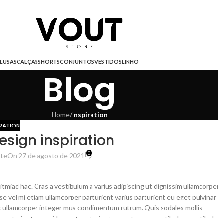
LUSAS
CALÇAS
SHORTS
CONJUNTOS
VESTIDOS
LINHO
Blog
Home
/
Inspiration
IRATION
esign inspiration
0
éte
On 27 de agosto de 2021
itmiad hac. Cras a vestibulum a varius adipiscing ut dignissim ullamcorpe
sse vel mi etiam ullamcorper parturient varius parturient eu eget pulvinar
 ac ullamcorper integer mus condimentum rutrum. Quis sodales mollis