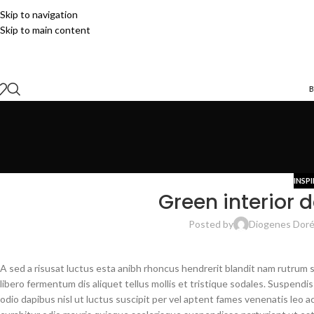
Skip to navigation
Skip to main content
B
INSP
Green interior d
Posted by
Diogenes Dor
A sed a risusat luctus esta anibh rhoncus hendrerit blandit nam rutrum s
libero fermentum dis aliquet tellus mollis et tristique sodales. Suspendi
odio dapibus nisl ut luctus suscipit per vel aptent fames venenatis leo